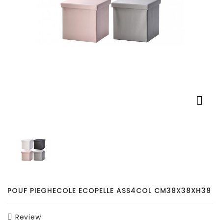
Pet
Accessori
Auto
Tutti
I

Prodotti
POUF PIEGHECOLE ECOPELLE ASS4COL CM38X38XH38
Review