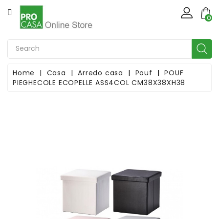
CATEGORIA
×
Create wishlist
0
Casa
Wishlist name
Casalinghi
Home
Casa
Arredo casa
Pouf
POUF
PIEGHECOLE ECOPELLE ASS4COL CM38X38XH38
Cancel
Create wishlist
Natale
Giardinaggio
Ferramenta
Bricolage
Idraulica
Illuminotecnica