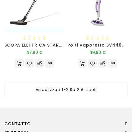
Pet
Accessori
Auto
SCOPA ELETTRICA STARDUST 600 CICLONICA MULTIFUNZIONE 600W
Polti Vaporetto SV440_Double - 1500w
Tutti
Prezzo
Prezzo
47,90 €
119,90 €
I
Prodotti
Visualizzati 1-2 Su 2 Articoli
CONTATTO