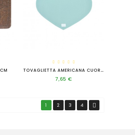
 CM
TOVAGLIETTA AMERICANA CUORE 52X36CM
7,65 €
Prezzo

1
2
3
4