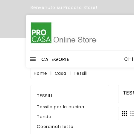
Benvenuto su Procasa Store!
C
Wish
CHI
CATEGORIE
Home
Casa
Tessili
TESS
TESSILI
Tessile per la cucina
Tende
Coordinati letto