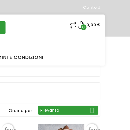
Conto
×
0,00 €
0
INI E CONDIZIONI
t

Rilevanza
Ordina per: