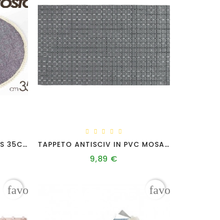
SDA/TOVAGLIETTA TDO ASS 35CM L6896/AS
TAPPETO ANTISCIV IN PVC MOSAICO GRIGIO 40X70
9,89 €
Prezzo
favorite_border
favorite_borde