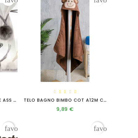
favorite_border
favorite_borde
GOB/FERMATENDA PELUCHE ASS BR16-1101
TELO BAGNO BIMBO COT A12M CM 75X75
9,89 €
Prezzo
favorite_border
favorite_borde