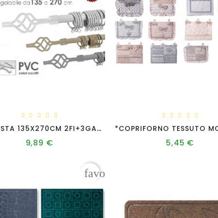
GHA/ASTA 135X270CM 2FI+3GA+14AN T025-1
9,89 €
5,45 €
Prezzo
Prezzo
favorite_border