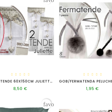
favorite_border
TSC/2 TENDE 60X150CM JULIETTE 16C469-H-2
8,50 €
1,95 €
Prezzo
Prezzo
favorite_border