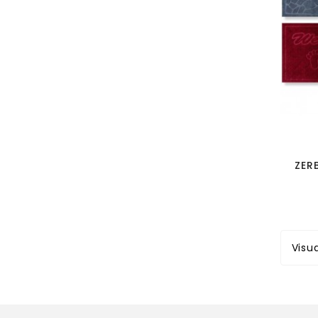
ZER
Visua