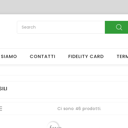
reate wishlist
list name
 SIAMO
CONTATTI
FIDELITY CARD
TERM
Cancel
Create wishlis
ILI
Ci sono 46 prodotti.