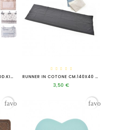
*COPRIFORNO TESSUTO MOD.KIMERACM.36X48 COLORI ASS/TI
RUNNER IN COTONE CM.140X40 COL.ASS.
3,50 €
Prezzo
favorite_border
favorite_borde