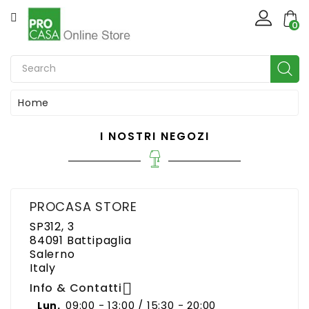
CATEGORIA
×
Create wishlist
0
Casa
Wishlist name
Casalinghi
Home
Cancel
Create wishlist
Natale
I NOSTRI NEGOZI
Giardinaggio
Ferramenta
PROCASA STORE
SP312, 3
Bricolage
84091 Battipaglia
Salerno
Italy
Idraulica

Info & Contatti
09:00 - 13:00 / 15:30 - 20:00
Illuminotecnica
Lun.