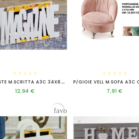
P/RIVISTE M.SCRITTA A3C 34X8.5X18H
12,94 €
7,91 €
Prezzo
Prezzo
favorite_border