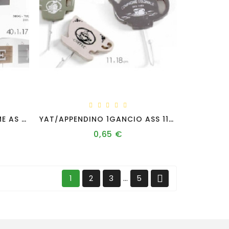
MOG/APPEND 4GANCI HOME AS 40*1*17 YH5139
YAT/APPENDINO 1GANCIO ASS 11*18 ZY172135
0,65 €
Prezzo

1
2
3
5
…