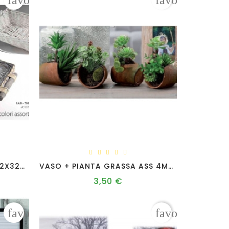
favorite_border
favorite_borde
CESTINO RETTANGOLARE 42X32X12
VASO + PIANTA GRASSA ASS 4MOD CM 18X11XH18
3,50 €
Prezzo
favorite_border
favorite_borde