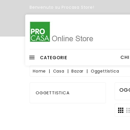
Benvenuto su Procasa Store!
C
Wish
CHI
CATEGORIE
Home
Casa
Bazar
Oggettistica
OGG
OGGETTISTICA