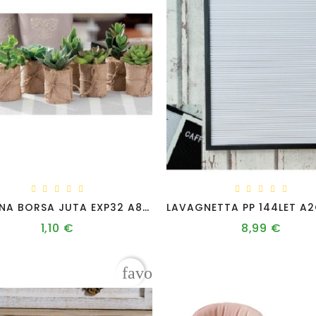
PIANTINA BORSA JUTA EXP32 A8M D7XH9
1,10 €
8,99 €
Prezzo
Prezzo
favorite_border