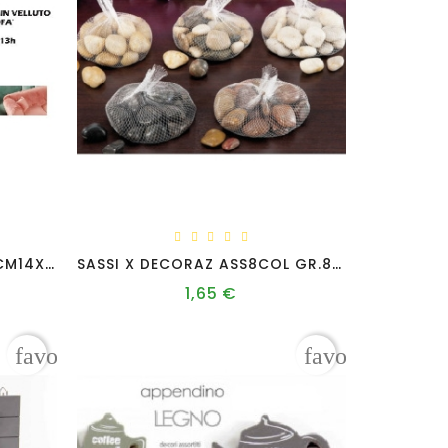
P/GIOIE VELL M.SOFA A3C CM14X11X13H
SASSI X DECORAZ ASS8COL GR.800
1,65 €
Prezzo
favorite_border
favorite_borde