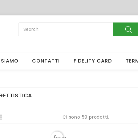
reate wishlist
list name
 SIAMO
CONTATTI
FIDELITY CARD
TERM
Cancel
Create wishlis
ETTISTICA
Ci sono 59 prodotti.