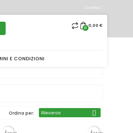
Conto
×
0,00 €
0
INI E CONDIZIONI
t

Rilevanza
Ordina per: