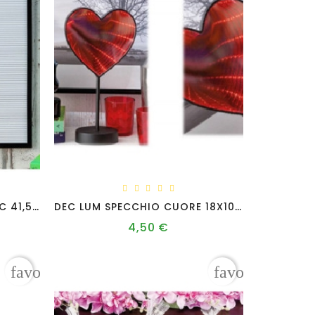
LAVAGNETTA PP 144LET A2C 41,5X51,5
DEC LUM SPECCHIO CUORE 18X10XH33
4,50 €
Prezzo
favorite_border
favorite_borde