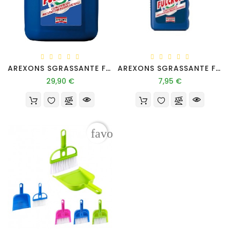
Pet
Accessori
Auto
AREXONS SGRASSANTE FULCRON LT 5
AREXONS SGRASSANTE FULCRON LT 1
Prezzo
Prezzo
29,90 €
7,95 €
Tutti
I
Prodotti
favorite_border