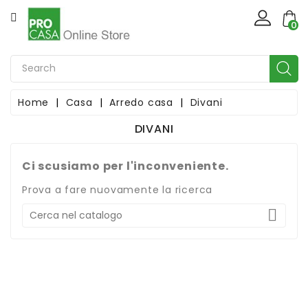
CATEGORIA
×
Create wishlist
0
Casa
Wishlist name
Casalinghi
Home
Casa
Arredo casa
Divani
DIVANI
Cancel
Create wishlist
Natale
Giardinaggio
Ci scusiamo per l'inconveniente.
Prova a fare nuovamente la ricerca
Ferramenta

Bricolage
Idraulica
Illuminotecnica