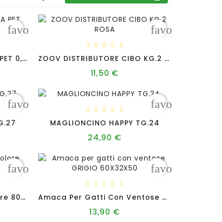
favorite_border
favorite_borde
CIOTOLA P/CANI SINGOLA PET 0,600 L
ZOOV DISTRIBUTORE CIBO KG.2 ROSA
11,50 €
Prezzo
favorite_border
favorite_borde
G.27
MAGLIONCINO HAPPY TG.24
24,90 €
o
Prezzo
favorite_border
favorite_borde
Tunnel Per Gatti Multicolore 80X30X25
Amaca Per Gatti Con Ventose GRIGIO 60X32X50
13,90 €
Prezzo