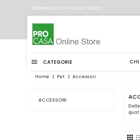
Benvenuto su Procasa Store!
C
Wish
CHI
CATEGORIE
Home
Pet
Accessori
ACC
ACCESSORI
Dalle
quat