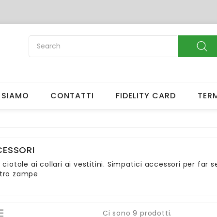
reate wishlist
list name
 SIAMO
CONTATTI
FIDELITY CARD
TERM
Cancel
Create wishlis
ESSORI
 ciotole ai collari ai vestitini. Simpatici accessori per far
tro zampe
Ci sono 9 prodotti.