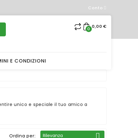
Conto
×
0,00 €
0
INI E CONDIZIONI
t
 sentire unico e speciale il tuo amico a

Rilevanza
Ordina per: