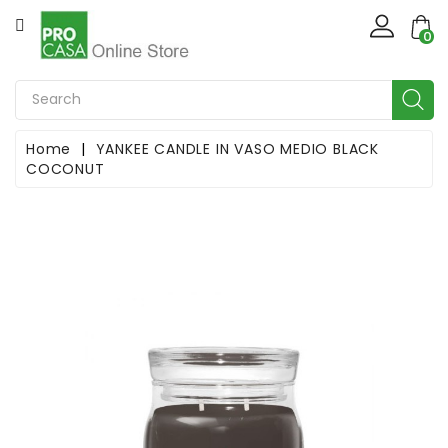
CATEGORIA
×
Create wishlist
0
Casa
Wishlist name
Casalinghi
Home
YANKEE CANDLE IN VASO MEDIO BLACK
COCONUT
Cancel
Create wishlist
Natale
Giardinaggio
Ferramenta
Bricolage
Idraulica
Illuminotecnica