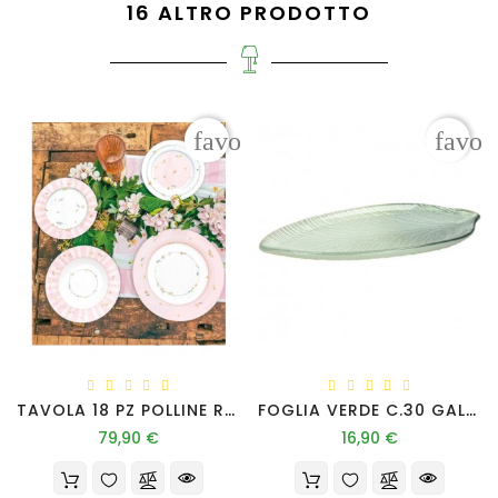
16 ALTRO PRODOTTO
favorite_border
favor
TAVOLA 18 PZ POLLINE ROSA NEW BONE CHINA
FOGLIA VERDE C.30 GALASSIA LEAF
Prezzo
Prezzo
79,90 €
16,90 €