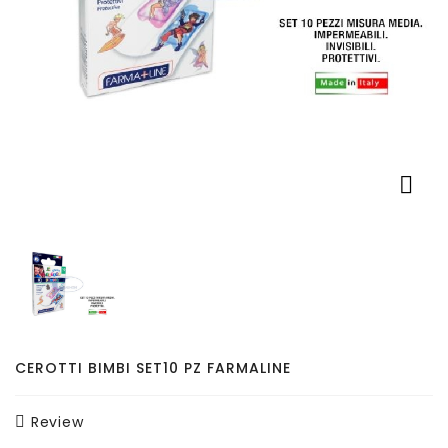
Pet
Accessori
Auto
Tutti

I
Prodotti
CEROTTI BIMBI SET10 PZ FARMALINE
Review