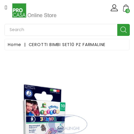
CATEGORIA
×
Create wishlist
0
Casa
Wishlist name
Casalinghi
Home
CEROTTI BIMBI SET10 PZ FARMALINE
Cancel
Create wishlist
Natale
Giardinaggio
Ferramenta
Bricolage
Idraulica
Illuminotecnica