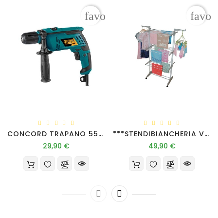
favorite_border
favor
CONCORD TRAPANO 550W 13 MM VRP ID044
***STENDIBIANCHERIA VERTICALE SALVASPAZIO 76X50XH165
Prezzo
Prezzo
29,90 €
49,90 €